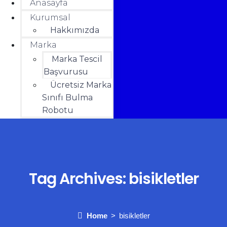
Anasayfa
Kurumsal
Hakkımızda
Marka
Marka Tescil
Başvurusu
Ücretsiz Marka
Sınıfı Bulma
Robotu
Yardım
İletişim
HESABIM
₺
0.00
0
Cart
Tag Archives:
bisikletler
Home
bisikletler