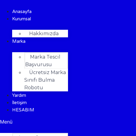
Anasayfa
Kurumsal
Hakkımızda
Marka
Marka Tescil
Başvurusu
Ücretsiz Marka
Sınıfı Bulma
Robotu
Yardım
İletişim
HESABIM
Menü