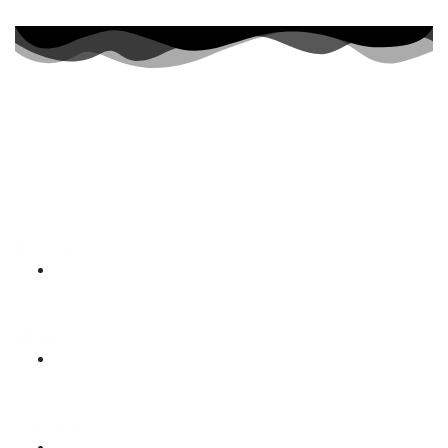
Geleceğin dünyasında
marka tescilin
olmadan olmaz
Kurumsal
Hakkımızda
Marka
Marka Tescil Başvurusu
Yardım
Sipariş Süreci