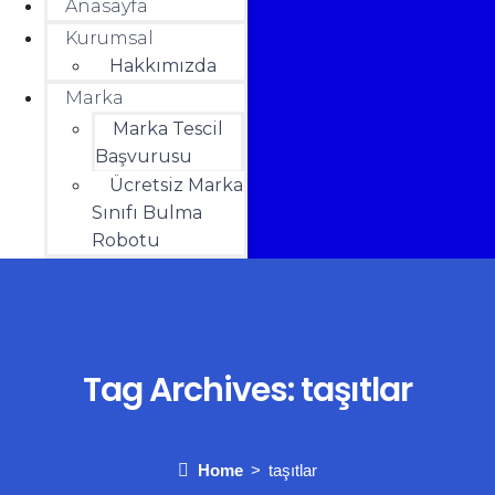
Anasayfa
Kurumsal
Hakkımızda
Marka
Marka Tescil
Başvurusu
Ücretsiz Marka
Sınıfı Bulma
Robotu
Yardım
İletişim
HESABIM
₺
0.00
0
Cart
Tag Archives:
taşıtlar
Home
taşıtlar