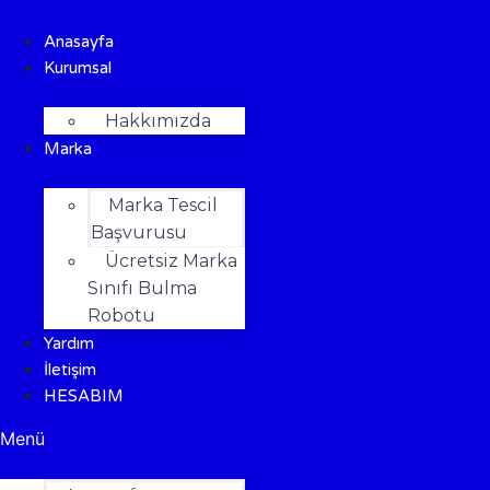
Anasayfa
Kurumsal
Hakkımızda
Marka
Marka Tescil
Başvurusu
Ücretsiz Marka
Sınıfı Bulma
Robotu
Yardım
İletişim
HESABIM
Menü