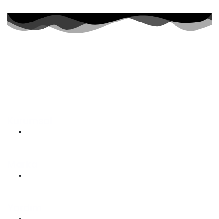
Geleceğin dünyasında
marka tescilin
olmadan olmaz
Kurumsal
Hakkımızda
Marka
Marka Tescil Başvurusu
Yardım
Sipariş Süreci