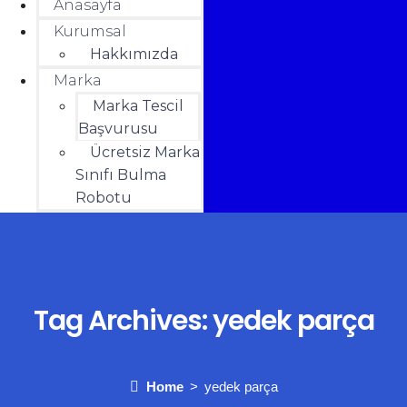
Anasayfa
Kurumsal
Hakkımızda
Marka
Marka Tescil
Başvurusu
Ücretsiz Marka
Sınıfı Bulma
Robotu
Yardım
İletişim
HESABIM
₺
0.00
0
Cart
Tag Archives:
yedek parça
Home
yedek parça