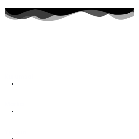
Geleceğin dünyasında
marka tescilin
olmadan olmaz
Kurumsal
Hakkımızda
Marka
Marka Tescil Başvurusu
Yardım
Sipariş Süreci