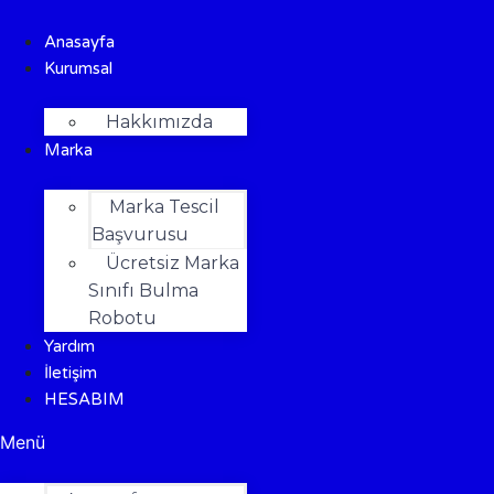
Anasayfa
Kurumsal
Hakkımızda
Marka
Marka Tescil
Başvurusu
Ücretsiz Marka
Sınıfı Bulma
Robotu
Yardım
İletişim
HESABIM
Menü